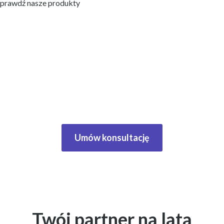
 Sprawdź nasze produkty
Masz swój cel.
My mamy narzędzia, z którymi go osiągniesz.
nie dopasowane maszyny i komplet usług dodatkowych to coś w
onaj się, co możemy zrobić w Twoim biznesie i jak wiele na tym zy
Umów konsultację
Twój partner na lata