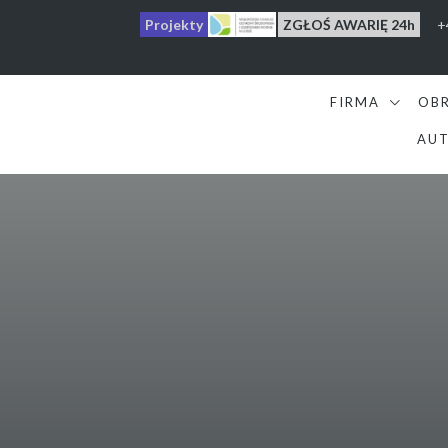
Projekty
ZGŁOŚ AWARIĘ 24h
+
FIRMA
OB
AUT