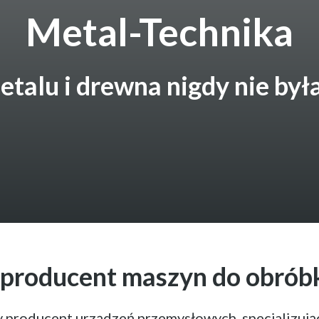
Metal-Technika
talu i drewna nigdy nie była
 producent maszyn do obróbk
 producent urządzeń przemysłowych, specjalizując