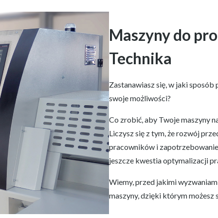
Maszyny do pro
Technika
Zastanawiasz się, w jaki sposób
swoje możliwości?
Co zrobić, aby Twoje maszyny na
Liczysz się z tym, że rozwój prz
pracowników i zapotrzebowanie n
jeszcze kwestia optymalizacji pr
Wiemy, przed jakimi wyzwaniami
maszyny, dzięki którym możesz sk