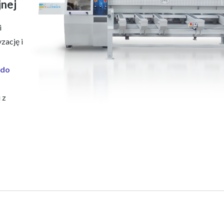
jnej
i
zację i
 do
 z