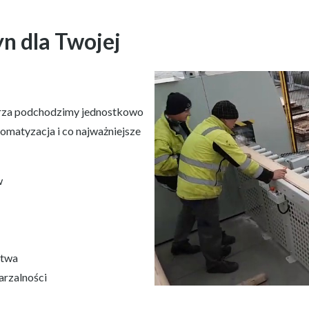
n dla Twojej
arza podchodzimy jednostkowo
utomatyzacja i co najważniejsze
w
stwa
arzalności