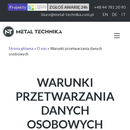
Przejdź
Projekty
ZGŁOŚ AWARIĘ 24h
+48 44 781 20 90
do
treści
biuro@metal-technika.com.pl
EN
DE
IT
Prz
naw
Strona główna
»
O nas
»
Warunki przetwarzania danych
osobowych
WARUNKI
PRZETWARZANIA
DANYCH
OSOBOWYCH