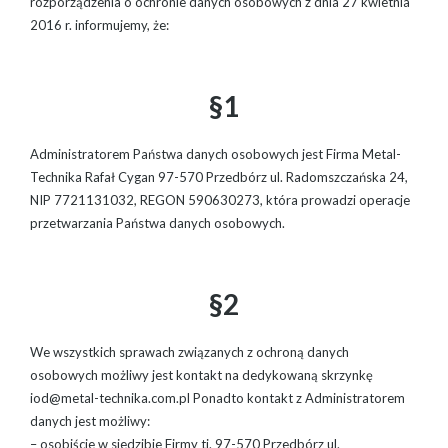
rozporządzenia o ochronie danych osobowych z dnia 27 kwietnia
2016 r. informujemy, że:
§1
Administratorem Państwa danych osobowych jest Firma Metal-
Technika Rafał Cygan 97-570 Przedbórz ul. Radomszczańska 24,
NIP 7721131032, REGON 590630273, która prowadzi operacje
przetwarzania Państwa danych osobowych.
§2
We wszystkich sprawach związanych z ochroną danych
osobowych możliwy jest kontakt na dedykowaną skrzynkę
iod@metal-technika.com.pl Ponadto kontakt z Administratorem
danych jest możliwy:
– osobiście w siedzibie Firmy tj. 97-570 Przedbórz ul.