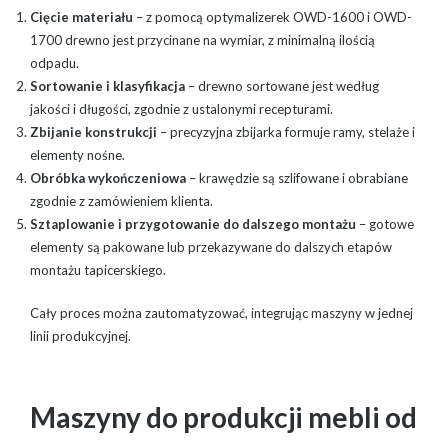
Cięcie materiału
– z pomocą optymalizerek OWD-1600 i OWD-
1700 drewno jest przycinane na wymiar, z minimalną ilością
odpadu.
Sortowanie i klasyfikacja
– drewno sortowane jest według
jakości i długości, zgodnie z ustalonymi recepturami.
Zbijanie konstrukcji
– precyzyjna zbijarka formuje ramy, stelaże i
elementy nośne.
Obróbka wykończeniowa
– krawędzie są szlifowane i obrabiane
zgodnie z zamówieniem klienta.
Sztaplowanie i przygotowanie do dalszego montażu
– gotowe
elementy są pakowane lub przekazywane do dalszych etapów
montażu tapicerskiego.
Cały proces można zautomatyzować, integrując maszyny w jednej
linii produkcyjnej.
Maszyny do produkcji mebli od