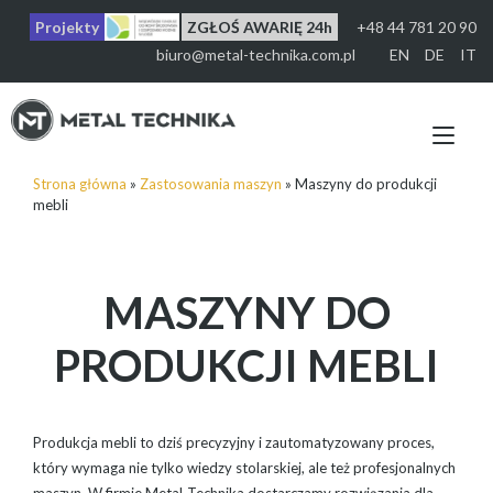
Przejdź
Projekty
ZGŁOŚ AWARIĘ 24h
+48 44 781 20 90
do
treści
biuro@metal-technika.com.pl
EN
DE
IT
Prz
naw
Strona główna
»
Zastosowania maszyn
»
Maszyny do produkcji
mebli
MASZYNY DO
PRODUKCJI MEBLI
Produkcja mebli to dziś precyzyjny i zautomatyzowany proces,
który wymaga nie tylko wiedzy stolarskiej, ale też profesjonalnych
maszyn. W firmie Metal-Technika dostarczamy rozwiązania dla