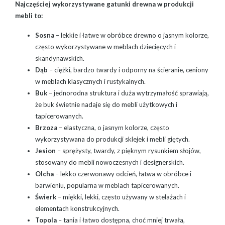
Najczęściej wykorzystywane gatunki drewna w produkcji
mebli to:
Sosna
– lekkie i łatwe w obróbce drewno o jasnym kolorze,
często wykorzystywane w meblach dziecięcych i
skandynawskich.
Dąb
– ciężki, bardzo twardy i odporny na ścieranie, ceniony
w meblach klasycznych i rustykalnych.
Buk
– jednorodna struktura i duża wytrzymałość sprawiają,
że buk świetnie nadaje się do mebli użytkowych i
tapicerowanych.
Brzoza
– elastyczna, o jasnym kolorze, często
wykorzystywana do produkcji sklejek i mebli giętych.
Jesion
– sprężysty, twardy, z pięknym rysunkiem słojów,
stosowany do mebli nowoczesnych i designerskich.
Olcha
– lekko czerwonawy odcień, łatwa w obróbce i
barwieniu, popularna w meblach tapicerowanych.
Świerk
– miękki, lekki, często używany w stelażach i
elementach konstrukcyjnych.
Topola
– tania i łatwo dostępna, choć mniej trwała,