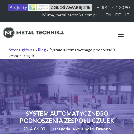
Przejdź
Projekty
ZGŁOŚ AWARIĘ 24h
+48 44 781 20 90
do
treści
biuro@metal-technika.com.pl
EN
DE
IT
Prz
naw
Strona główna
»
Blog
»
System automatycznego podnoszenia
zespołu czujek
SYSTEM AUTOMATYCZNEGO
PODNOSZENIA ZESPOŁU CZUJEK
2014-06-09
Kategorie:
Aktualności
,
Drewno