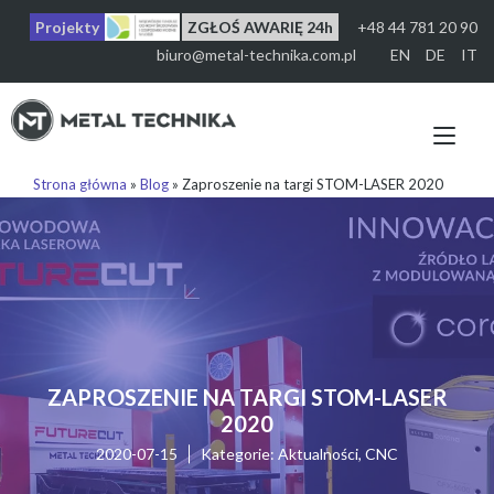
Przejdź
Projekty
ZGŁOŚ AWARIĘ 24h
+48 44 781 20 90
do
treści
biuro@metal-technika.com.pl
EN
DE
IT
Prz
naw
Strona główna
»
Blog
»
Zaproszenie na targi STOM-LASER 2020
ZAPROSZENIE NA TARGI STOM-LASER
2020
2020-07-15
Kategorie:
Aktualności
,
CNC