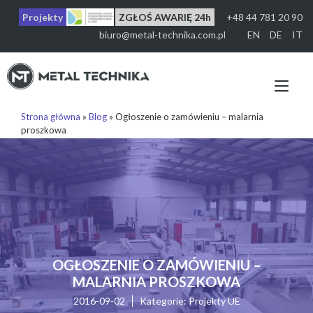
Przejdź
Projekty
ZGŁOŚ AWARIĘ 24h
+48 44 781 20 90
do
treści
biuro@metal-technika.com.pl
EN
DE
IT
Prz
naw
Strona główna
»
Blog
»
Ogłoszenie o zamówieniu – malarnia
proszkowa
OGŁOSZENIE O ZAMÓWIENIU –
MALARNIA PROSZKOWA
2016-09-02
Kategorie:
Projekty UE