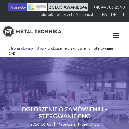
Przejdź
Projekty
ZGŁOŚ AWARIĘ 24h
+48 44 781 20 90
do
treści
biuro@metal-technika.com.pl
EN
DE
IT
Prz
naw
Strona główna
»
Blog
»
Ogłoszenie o zamówieniu – sterowanie
CNC
OGŁOSZENIE O ZAMÓWIENIU –
STEROWANIE CNC
2016-06-08
Kategorie:
Projekty UE