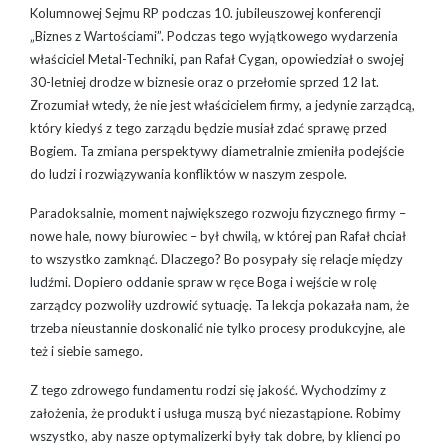
Kolumnowej Sejmu RP podczas 10. jubileuszowej konferencji
„Biznes z Wartościami”. Podczas tego wyjątkowego wydarzenia
właściciel Metal-Techniki, pan Rafał Cygan, opowiedział o swojej
30-letniej drodze w biznesie oraz o przełomie sprzed 12 lat.
Zrozumiał wtedy, że nie jest właścicielem firmy, a jedynie zarządcą,
który kiedyś z tego zarządu będzie musiał zdać sprawę przed
Bogiem. Ta zmiana perspektywy diametralnie zmieniła podejście
do ludzi i rozwiązywania konfliktów w naszym zespole.
Paradoksalnie, moment największego rozwoju fizycznego firmy –
nowe hale, nowy biurowiec – był chwilą, w której pan Rafał chciał
to wszystko zamknąć. Dlaczego? Bo posypały się relacje między
ludźmi. Dopiero oddanie spraw w ręce Boga i wejście w rolę
zarządcy pozwoliły uzdrowić sytuację. Ta lekcja pokazała nam, że
trzeba nieustannie doskonalić nie tylko procesy produkcyjne, ale
też i siebie samego.
Z tego zdrowego fundamentu rodzi się jakość. Wychodzimy z
założenia, że produkt i usługa muszą być niezastąpione. Robimy
wszystko, aby nasze optymalizerki były tak dobre, by klienci po