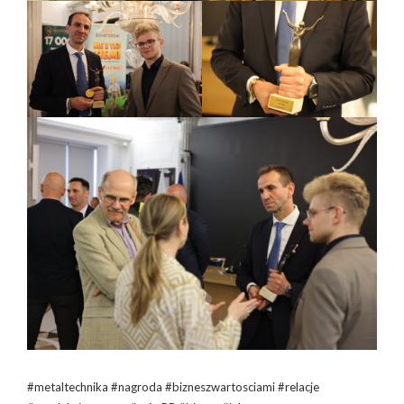
#metaltechnika #nagroda #bizneszwartosciami #relacje