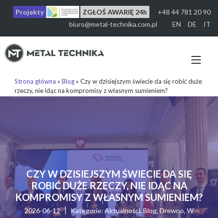
Przejdź
Projekty
ZGŁOŚ AWARIĘ 24h
+48 44 781 20 90
do
treści
biuro@metal-technika.com.pl
EN
DE
IT
Prz
naw
Strona główna
»
Blog
»
Czy w dzisiejszym świecie da się robić duże
rzeczy, nie idąc na kompromisy z własnym sumieniem?
CZY W DZISIEJSZYM ŚWIECIE DA SIĘ
ROBIĆ DUŻE RZECZY, NIE IDĄC NA
KOMPROMISY Z WŁASNYM SUMIENIEM?
2026-06-12
Kategorie:
Aktualności
,
Blog
,
Drewno
,
W