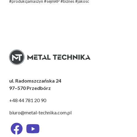
#produkcjamaszyn #sejmRP #biznes #jakosc
ul. Radomszczańska 24
97–570 Przedbórz
+48 44 781 20 90
biuro@metal-technika.com.pl