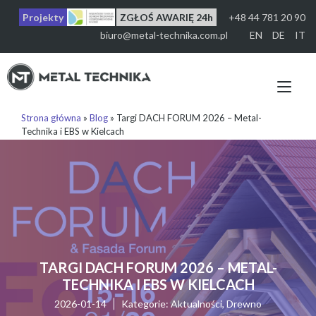
Przejdź
Projekty
ZGŁOŚ AWARIĘ 24h
+48 44 781 20 90
do
treści
biuro@metal-technika.com.pl
EN
DE
IT
Prz
naw
Strona główna
»
Blog
»
Targi DACH FORUM 2026 – Metal-
Technika i EBS w Kielcach
TARGI DACH FORUM 2026 – METAL-
TECHNIKA I EBS W KIELCACH
2026-01-14
Kategorie:
Aktualności
,
Drewno