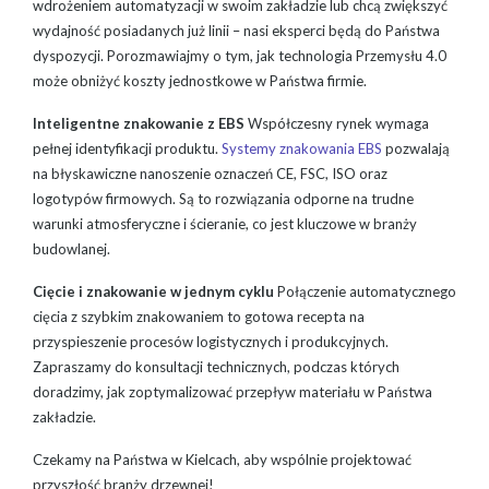
wdrożeniem automatyzacji w swoim zakładzie lub chcą zwiększyć
wydajność posiadanych już linii – nasi eksperci będą do Państwa
dyspozycji. Porozmawiajmy o tym, jak technologia Przemysłu 4.0
może obniżyć koszty jednostkowe w Państwa firmie.
Inteligentne znakowanie z EBS
Współczesny rynek wymaga
pełnej identyfikacji produktu.
Systemy znakowania EBS
pozwalają
na błyskawiczne nanoszenie oznaczeń CE, FSC, ISO oraz
logotypów firmowych. Są to rozwiązania odporne na trudne
warunki atmosferyczne i ścieranie, co jest kluczowe w branży
budowlanej.
Cięcie i znakowanie w jednym cyklu
Połączenie automatycznego
cięcia z szybkim znakowaniem to gotowa recepta na
przyspieszenie procesów logistycznych i produkcyjnych.
Zapraszamy do konsultacji technicznych, podczas których
doradzimy, jak zoptymalizować przepływ materiału w Państwa
zakładzie.
Czekamy na Państwa w Kielcach, aby wspólnie projektować
przyszłość branży drzewnej!