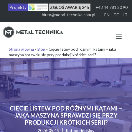
Przejdź
Projekty
ZGŁOŚ AWARIĘ 24h
+48 44 781 20 90
do
treści
biuro@metal-technika.com.pl
EN
DE
IT
Prz
naw
Strona główna
»
Blog
»
Cięcie listew pod różnymi kątami – jaka
maszyna sprawdzi się przy produkcji krótkich serii?
CIĘCIE LISTEW POD RÓŻNYMI KĄTAMI –
JAKA MASZYNA SPRAWDZI SIĘ PRZY
PRODUKCJI KRÓTKICH SERII?
2026-05-19
Kategorie:
Blog