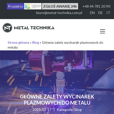
Przejdź
Projekty
ZGŁOŚ AWARIĘ 24h
+48 44 781 20 90
do
treści
biuro@metal-technika.com.pl
EN
DE
IT
Prz
naw
Strona główna
»
Blog
»
Główne zalety wycinarek plazmowych do
metalu
GŁÓWNE ZALETY WYCINAREK
PLAZMOWYCH DO METALU
2025-12-17
Kategorie:
Blog