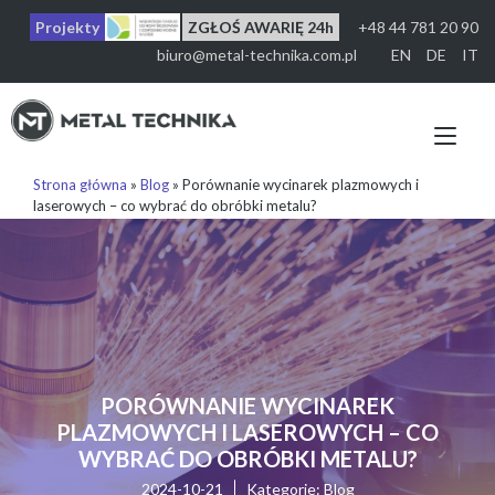
Przejdź
Projekty
ZGŁOŚ AWARIĘ 24h
+48 44 781 20 90
do
treści
biuro@metal-technika.com.pl
EN
DE
IT
Prz
naw
Strona główna
»
Blog
»
Porównanie wycinarek plazmowych i
laserowych – co wybrać do obróbki metalu?
PORÓWNANIE WYCINAREK
PLAZMOWYCH I LASEROWYCH – CO
WYBRAĆ DO OBRÓBKI METALU?
2024-10-21
Kategorie:
Blog