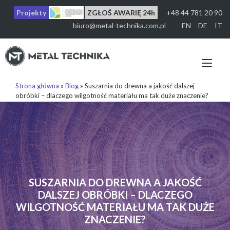
Przejdź
Projekty
ZGŁOŚ AWARIĘ 24h
+48 44 781 20 90
do
treści
biuro@metal-technika.com.pl
EN
DE
IT
Prz
naw
Strona główna
»
Blog
»
Suszarnia do drewna a jakość dalszej
obróbki – dlaczego wilgotność materiału ma tak duże znaczenie?
SUSZARNIA DO DREWNA A JAKOŚĆ
DALSZEJ OBRÓBKI – DLACZEGO
WILGOTNOŚĆ MATERIAŁU MA TAK DUŻE
ZNACZENIE?