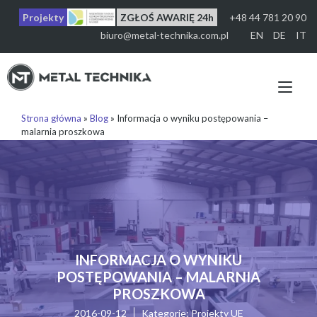
Przejdź
Projekty
ZGŁOŚ AWARIĘ 24h
+48 44 781 20 90
do
treści
biuro@metal-technika.com.pl
EN
DE
IT
Prz
naw
Strona główna
»
Blog
»
Informacja o wyniku postępowania –
malarnia proszkowa
INFORMACJA O WYNIKU
POSTĘPOWANIA – MALARNIA
PROSZKOWA
2016-09-12
Kategorie:
Projekty UE