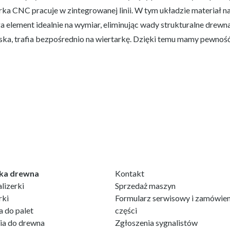
rka CNC pracuje w zintegrowanej linii. W tym układzie materiał naj
a element idealnie na wymiar, eliminując wady strukturalne dre
ska, trafia bezpośrednio na wiertarkę. Dzięki temu mamy pewność,
ka drewna
Kontakt
lizerki
Sprzedaż maszyn
rki
Formularz serwisowy i zamówien
a do palet
części
ia do drewna
Zgłoszenia sygnalistów