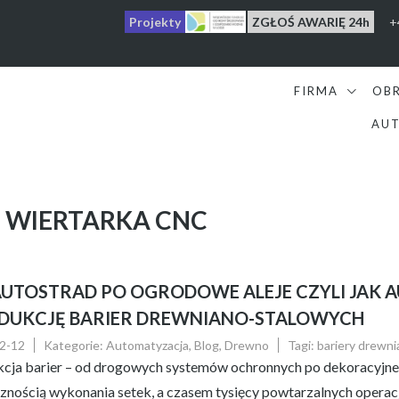
Projekty
ZGŁOŚ AWARIĘ 24h
+
FIRMA
OB
AUT
:
WIERTARKA CNC
AUTOSTRAD PO OGRODOWE ALEJE CZYLI JAK 
DUKCJĘ BARIER DREWNIANO-STALOWYCH
2-12
Kategorie:
Automatyzacja
,
Blog
,
Drewno
Tagi:
bariery drewn
cja barier – od drogowych systemów ochronnych po dekoracyjne 
znością wykonania setek, a czasem tysięcy powtarzalnych operacj