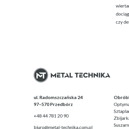
wierta
dociąg
czy de
ul. Radomszczańska 24
Obrób
97–570 Przedbórz
Optyma
Sztapla
+48 44 781 20 90
Zbijark
Suszarn
biuro@metal-technika.com.pl