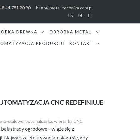
48 44 781 20 90
biuro@metal-technika.com.pl
EN
DE
IT
RÓBKA DREWNA
OBRÓBKA METALI
OMATYZACJA PRODUKCJI
KONTAKT
AUTOMATYZACJA CNC REDEFINIUJE
iano-stalowe
,
optymalizerka
,
wiertarka CNC
balustrady ogrodowe – wiąże się z
i. Najwyższą efektywność osiąga się, gdy