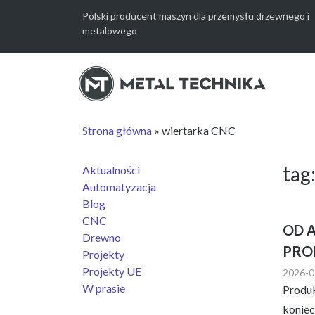
Przejdź
Polski producent maszyn dla przemysłu drzewnego i
do
metalowego
treści
Strona główna
»
wiertarka CNC
tag
Aktualności
Automatyzacja
Blog
CNC
OD 
Drewno
PRO
Projekty
Projekty UE
2026-0
W prasie
Produk
koniec